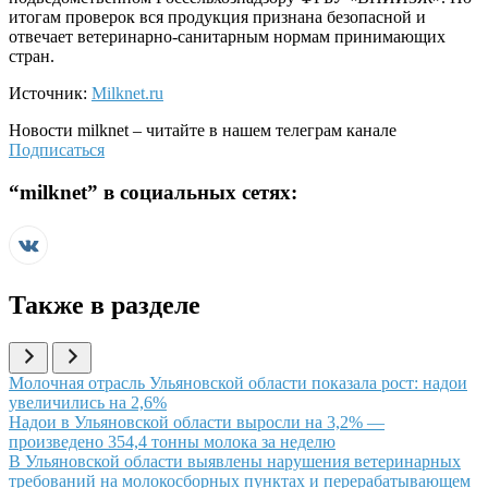
итогам проверок вся продукция признана безопасной и
отвечает ветеринарно-санитарным нормам принимающих
стран.
Источник:
Milknet.ru
Новости
milknet
– читайте в нашем телеграм канале
Подписаться
“
milknet
” в социальных сетях:
Также в разделе
Иллюстрация новости
Молочная отрасль Ульяновской области показала рост: надои
увеличились на 2,6%
Иллюстрация новости
Надои в Ульяновской области выросли на 3,2% —
произведено 354,4 тонны молока за неделю
Иллюстрация новости
В Ульяновской области выявлены нарушения ветеринарных
требований на молокосборных пунктах и перерабатывающем