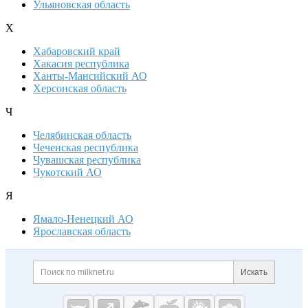
Ульяновская область
Х
Хабаровский край
Хакасия республика
Ханты-Мансийский АО
Херсонская область
Ч
Челябинская область
Чеченская республика
Чувашская республика
Чукотский АО
Я
Ямало-Ненецкий АО
Ярославская область
Дополнительная информация
Поиск по сайту и ссылк
Искать
Cсылки на полезные проекты