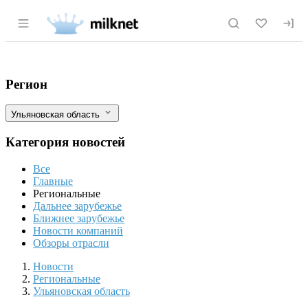
Раздел навигации по сайту milknet.ru
Ульяновская область нарастила экспор
Фильтры
Регион
Ульяновская область
Категория новостей
Все
Главные
Региональные
Дальнее зарубежье
Ближнее зарубежье
Новости компаний
Обзоры отрасли
Новости
Разделы
Новости
Региональные
Ульяновская область