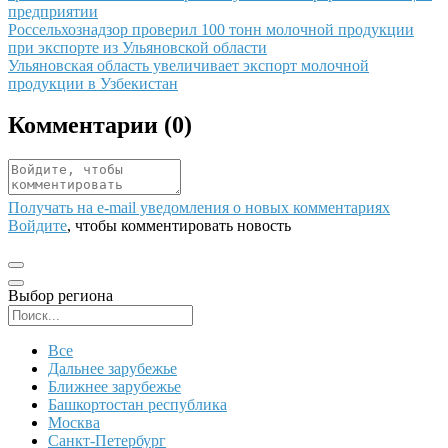
предприятии
Иллюстрация новости
Россельхознадзор проверил 100 тонн молочной продукции
при экспорте из Ульяновской области
Иллюстрация новости
Ульяновская область увеличивает экспорт молочной
продукции в Узбекистан
Комментарии (
0
)
Получать на e‑mail уведомления о новых комментариях
Войдите
, чтобы комментировать новость
Выбор региона
Поиск региона
Все
Дальнее зарубежье
Ближнее зарубежье
Башкортостан республика
Москва
Санкт-Петербург