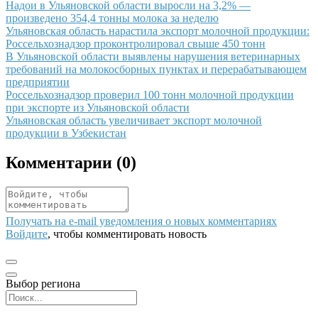
Иллюстрация новости
Надои в Ульяновской области выросли на 3,2% —
произведено 354,4 тонны молока за неделю
Иллюстрация новости
Ульяновская область нарастила экспорт молочной продукции:
Россельхознадзор проконтролировал свыше 450 тонн
Иллюстрация новости
В Ульяновской области выявлены нарушения ветеринарных
требований на молокосборных пунктах и перерабатывающем
предприятии
Иллюстрация новости
Россельхознадзор проверил 100 тонн молочной продукции
при экспорте из Ульяновской области
Иллюстрация новости
Ульяновская область увеличивает экспорт молочной
продукции в Узбекистан
Комментарии (
0
)
Получать на e‑mail уведомления о новых комментариях
Войдите
, чтобы комментировать новость
Выбор региона
Поиск региона