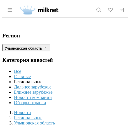
Раздел навигации по сайту milknet.ru
Ульяновская область увеличила экспор
Фильтры
Регион
Ульяновская область
Категория новостей
Все
Главные
Региональные
Дальнее зарубежье
Ближнее зарубежье
Новости компаний
Обзоры отрасли
Новости
Разделы
Новости
Региональные
Ульяновская область