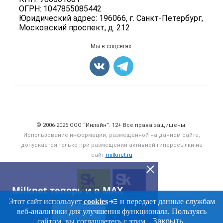
Добавить объявление
ОГРН: 1047855085442
Блог
Карта объявлений
Юридический адрес: 196066, г. Санкт-Петербург,
Московский проспект, д. 212
Мы в соцсетях:
Счетчики, авторское право, логотипы
© 2006‑2026 ООО “Инлайн”. 12+ Все права защищены.
Использование информации, размещенной на данном сайте,
допускается только при размещении активной гиперссылки на
сайт
milknet.ru
Milknet теперь и в MAX
Этот сайт использует
cookies
и передает данные службам
веб-аналитики для улучшения функционала. Пользуясь
ПЕРЕЙТИ
сайтом, вы соглашаетесь с этим.
Закрыть