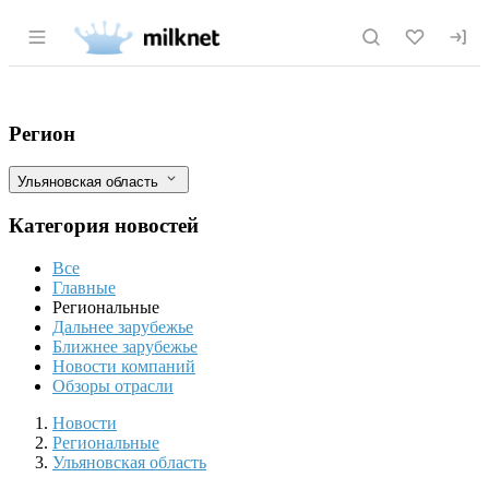
Раздел навигации по сайту milknet.ru
В Ульяновской области возбуждены де
Фильтры
Регион
Ульяновская область
Категория новостей
Все
Главные
Региональные
Дальнее зарубежье
Ближнее зарубежье
Новости компаний
Обзоры отрасли
Новости
Разделы
Новости
Региональные
Ульяновская область