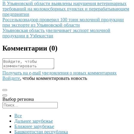
Иллюстрация новости
В Ульяновской области выявлены нарушения ветеринарных
требований на молокосборных пунктах и перерабатывающем
предприятии
Иллюстрация новости
Россельхознадзор проверил 100 тонн молочной продукции
при экспорте из Ульяновской области
Иллюстрация новости
Ульяновская область увеличивает экспорт молочной
продукции в Узбекистан
Комментарии (
0
)
Получать на e‑mail уведомления о новых комментариях
Войдите
, чтобы комментировать новость
Выбор региона
Поиск региона
Все
Дальнее зарубежье
Ближнее зарубежье
Башкортостан республика