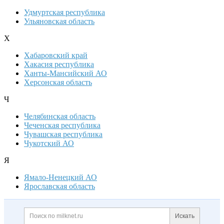
Удмуртская республика
Ульяновская область
Х
Хабаровский край
Хакасия республика
Ханты-Мансийский АО
Херсонская область
Ч
Челябинская область
Чеченская республика
Чувашская республика
Чукотский АО
Я
Ямало-Ненецкий АО
Ярославская область
Дополнительная информация
Поиск по сайту и ссылк
Искать