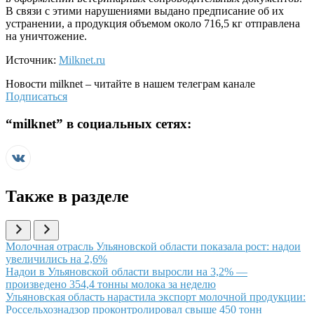
В связи с этими нарушениями выдано предписание об их
устранении, а продукция объемом около 716,5 кг отправлена
на уничтожение.
Источник:
Milknet.ru
Новости
milknet
– читайте в нашем телеграм канале
Подписаться
“
milknet
” в социальных сетях:
Также в разделе
Иллюстрация новости
Молочная отрасль Ульяновской области показала рост: надои
увеличились на 2,6%
Иллюстрация новости
Надои в Ульяновской области выросли на 3,2% —
произведено 354,4 тонны молока за неделю
Иллюстрация новости
Ульяновская область нарастила экспорт молочной продукции:
Россельхознадзор проконтролировал свыше 450 тонн